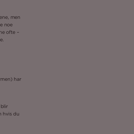
rene, men
ke noe
ne ofte –
e.
rmen) har
blir
 hvis du