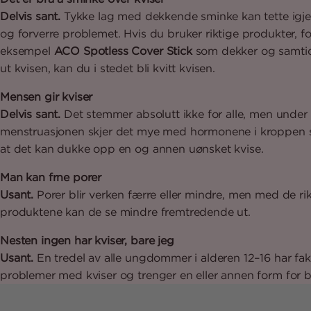
Delvis sant.
Tykke lag med dekkende sminke kan tette igj
og forverre problemet. Hvis du bruker riktige produkter, fo
eksempel
ACO Spotless Cover Stick
som dekker og samtid
ut kvisen, kan du i stedet bli kvitt kvisen.
Mensen gir kviser
Delvis sant.
Det stemmer absolutt ikke for alle, men under
menstruasjonen skjer det mye med hormonene i kroppen 
at det kan dukke opp en og annen uønsket kvise.
Man kan frne porer
Usant.
Porer blir verken færre eller mindre, men med de ri
produktene kan de se mindre fremtredende ut.
Nesten ingen har kviser, bare jeg
Usant.
En tredel av alle ungdommer i alderen 12–16 har fak
problemer med kviser og trenger en eller annen form for 