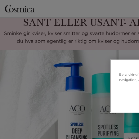
SANT ELLER USANT- A
Sminke gir kviser, kviser smitter og svarte hudormer er s
du hva som egentlig er riktig om kviser og hudor
By clicking
navigation, 