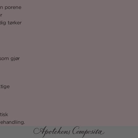
en porene
r
ig tørker
som gjør
ktige
tisk
behandling.