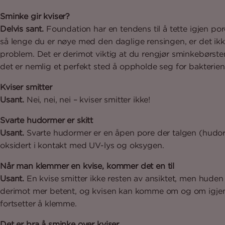
Sminke gir kviser?
Delvis sant.
Foundation har en tendens til å tette igjen po
så lenge du er nøye med den daglige rensingen, er det ik
problem. Det er derimot viktig at du rengjør sminkebørste
det er nemlig et perfekt sted å oppholde seg for bakterien
Kviser smitter
Usant.
Nei, nei, nei – kviser smitter ikke!
Svarte hudormer er skitt
Usant.
Svarte hudormer er en åpen pore der talgen (hudo
oksidert i kontakt med UV-lys og oksygen.
Når man klemmer en kvise, kommer det en til
Usant.
En kvise smitter ikke resten av ansiktet, men huden 
derimot mer betent, og kvisen kan komme om og om igjen
fortsetter å klemme.
Det er bra å sminke over kviser