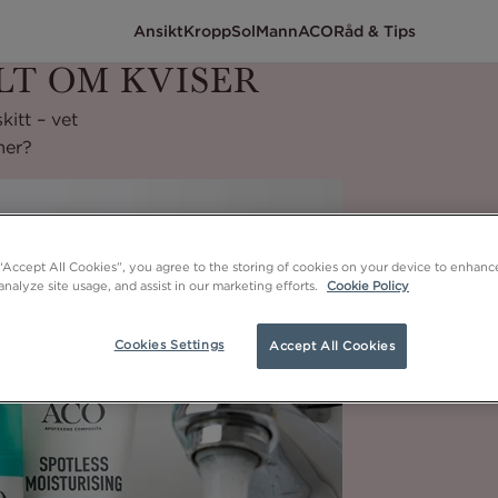
Ansikt
Kropp
Sol
Mann
ACO
Råd & Tips
LT OM KVISER
kitt – vet
mer?
 “Accept All Cookies”, you agree to the storing of cookies on your device to enhance
analyze site usage, and assist in our marketing efforts.
Cookie Policy
Cookies Settings
Accept All Cookies