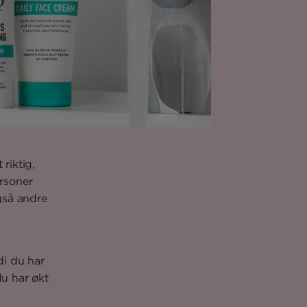
riktig,
ersoner
gså andre
di du har
du har økt