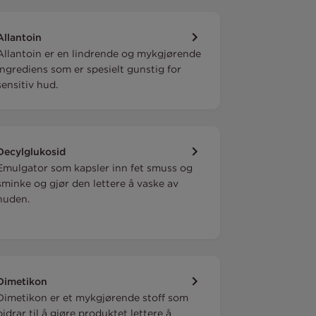
Allantoin
Allantoin er en lindrende og mykgjørende
ingrediens som er spesielt gunstig for
sensitiv hud.
Decylglukosid
Emulgator som kapsler inn fet smuss og
sminke og gjør den lettere å vaske av
huden.
Dimetikon
Dimetikon er et mykgjørende stoff som
bidrar til å gjøre produktet lettere å