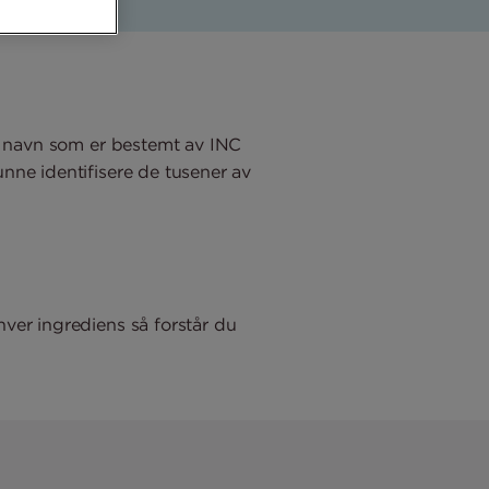
et navn som er bestemt av INC
nne identifisere de tusener av
hver ingrediens så forstår du