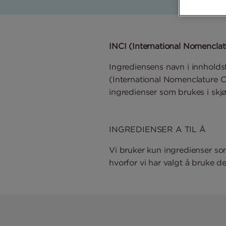
INCI (International Nomenclat
Ingrediensens navn i innholdsf
(International Nomenclature Co
ingredienser som brukes i skjø
INGREDIENSER A TIL Å
Vi bruker kun ingredienser som
hvorfor vi har valgt å bruke de