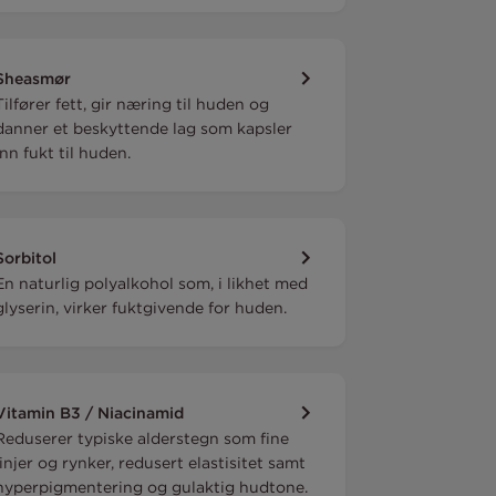
Sheasmør
Tilfører fett, gir næring til huden og
danner et beskyttende lag som kapsler
inn fukt til huden.
Sorbitol
En naturlig polyalkohol som, i likhet med
glyserin, virker fuktgivende for huden.
Vitamin B3 / Niacinamid
Reduserer typiske alderstegn som fine
linjer og rynker, redusert elastisitet samt
hyperpigmentering og gulaktig hudtone.