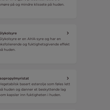
smøre på og mindre klissete på huden.
Glykolsyre
Glykolsyre er en AHA-syre og har en
eksfolierende og fuktighetsgivende effekt
på huden.
Isopropylmyristat
Vegetabilsk basert esterolje som føles lett
på huden og danner et beskyttende lag
som kapsler inn fuktigheten i huden.