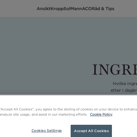
Ansikt
Kropp
Sol
Mann
ACO
Råd & Tips
INGR
Hvilke ingr
etter i dagk
V
 “Accept All Cookies”, you agree to the storing of cookies on your device to enhance
analyze site usage, and assist in our marketing efforts.
Cookie Policy
Cookies Settings
Accept All Cookies