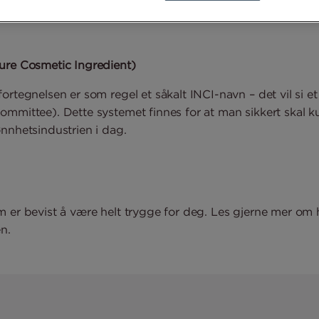
ure Cosmetic Ingredient)
ortegnelsen er som regel et såkalt INCI-navn – det vil si 
mmittee). Dette systemet finnes for at man sikkert skal ku
nnhetsindustrien i dag.
 er bevist å være helt trygge for deg. Les gjerne mer om 
n.