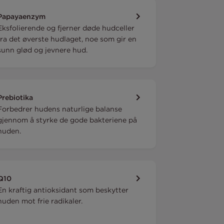
Papayaenzym
Eksfolierende og fjerner døde hudceller
fra det øverste hudlaget, noe som gir en
sunn glød og jevnere hud.
Prebiotika
Forbedrer hudens naturlige balanse
gjennom å styrke de gode bakteriene på
huden.
Q10
En kraftig antioksidant som beskytter
huden mot frie radikaler.