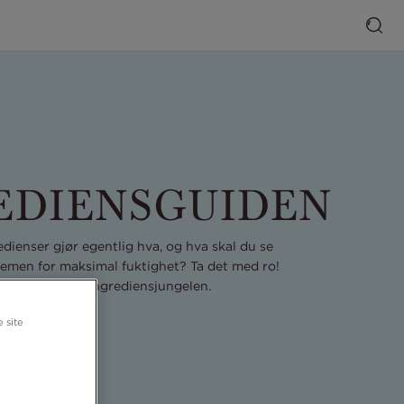
EDIENSGUIDEN
edienser gjør egentlig hva, og hva skal du se
remen for maksimal fuktighet? Ta det med ro!
i hjelper deg i ingrediensjungelen.
 site