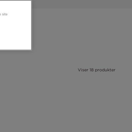
 site
rem
Viser 18 produkter