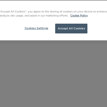
 “Accept All Cookies”, you agree to the storing of cookies on your device to enhance
analyze site usage, and assist in our marketing efforts.
Cookie Policy
Ansiktskrem
Cookies Settings
Accept All Cookies
rfymert
Nattkrem
Dagkrem
Anti-age
K