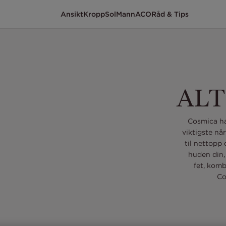
Ansikt
Kropp
Sol
Mann
ACO
Råd & Tips
ALT
Cosmica ha
viktigste når
til nettopp 
huden din, 
fet, komb
Co