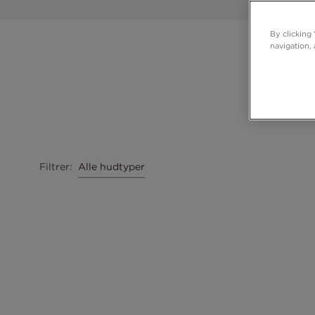
By clicking
navigation, 
Upe
Alle hudtyper
Filtrer
: