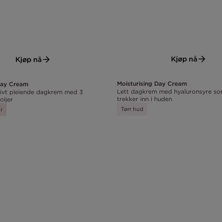
Kjøp nå
Kjøp nå
Moisturising Day Cream
Day Cream
Lett dagkrem med hyaluronsyre so
sivt pleiende dagkrem med 3
trekker inn i huden
oljer
Tørr hud
r