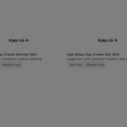
Kjøp nå
Kjøp nå
ay Cream Normal Skin
Age Delay Day Cream Dry Skin
utsetter hudens aldring
Dagkrem som utsetter hudens aldr
Moden hud
Tørr hud
Moden hud