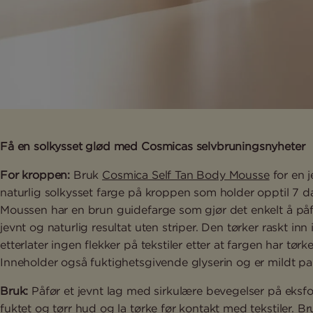
Få en solkysset glød med Cosmicas selvbruningsnyheter
For kroppen:
Bruk
Cosmica Self Tan Body Mousse
for en j
naturlig solkysset farge på kroppen som holder opptil 7 d
Moussen har en brun guidefarge som gjør det enkelt å påf
jevnt og naturlig resultat uten striper. Den tørker raskt inn
etterlater ingen flekker på tekstiler etter at fargen har tørke
Inneholder også fuktighetsgivende glyserin og er mildt pa
Bruk:
Påfør et jevnt lag med sirkulære bevegelser på eksfol
fuktet og tørr hud og la tørke før kontakt med tekstiler. Br