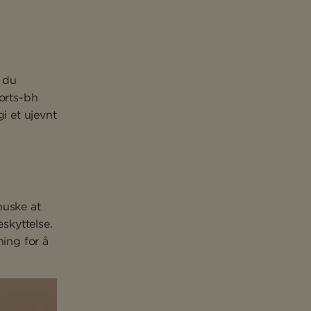
 du
ports-bh
i et ujevnt
huske at
skyttelse.
ning for å