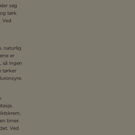
kler seg
 og tørk
. Ved
, naturlig
pene er
, så ingen
e tørker
luronsyre.
n
tasje.
iktskrem.
en timer.
det. Ved