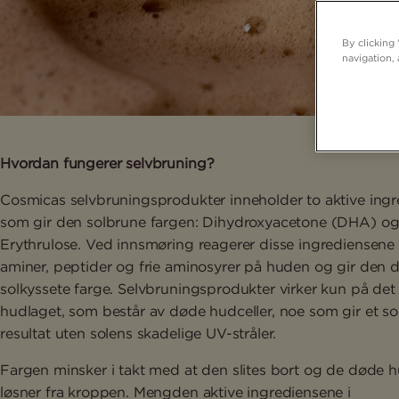
By clicking
navigation, 
Hvordan fungerer selvbruning?
Cosmicas selvbruningsprodukter inneholder to aktive ingr
som gir den solbrune fargen: Dihydroxyacetone (DHA) o
Erythrulose. Ved innsmøring reagerer disse ingrediensen
aminer, peptider og frie aminosyrer på huden og gir den 
solkyssete farge. Selvbruningsprodukter virker kun på det 
hudlaget, som består av døde hudceller, noe som gir et so
resultat uten solens skadelige UV-stråler.
Fargen minsker i takt med at den slites bort og de døde 
løsner fra kroppen. Mengden aktive ingrediensene i