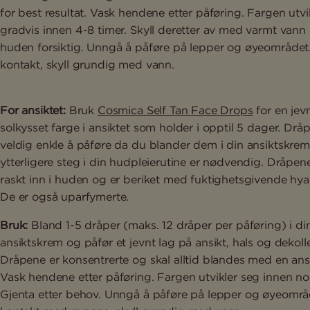
for best resultat. Vask hendene etter påføring. Fargen utvi
gradvis innen 4-8 timer. Skyll deretter av med varmt vann
huden forsiktig. Unngå å påføre på lepper og øyeområdet
kontakt, skyll grundig med vann.
For ansiktet:
Bruk
Cosmica Self Tan Face Drops
for en jevn
solkysset farge i ansiktet som holder i opptil 5 dager. Drå
veldig enkle å påføre da du blander dem i din ansiktskrem
ytterligere steg i din hudpleierutine er nødvendig. Dråpen
raskt inn i huden og er beriket med fuktighetsgivende hya
De er også uparfymerte.
Bruk:
Bland 1-5 dråper (maks. 12 dråper per påføring) i di
ansiktskrem og påfør et jevnt lag på ansikt, hals og dekolle
Dråpene er konsentrerte og skal alltid blandes med en ans
Vask hendene etter påføring. Fargen utvikler seg innen no
Gjenta etter behov. Unngå å påføre på lepper og øyeområ