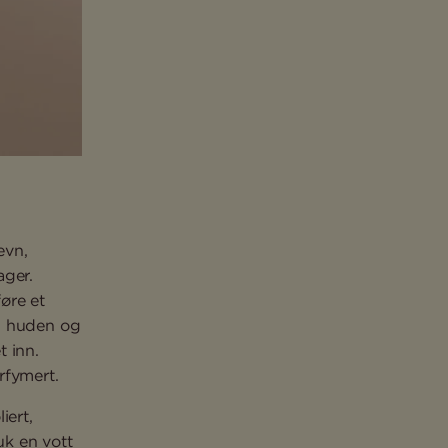
evn,
ager.
øre et
 i huden og
t inn.
rfymert.
iert,
uk en vott