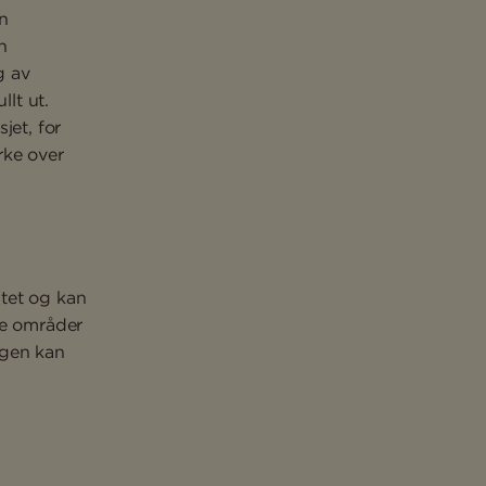
n
n
g av
llt ut.
jet, for
rke over
tet og kan
re områder
argen kan