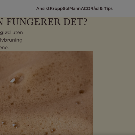
Ansikt
Kropp
Sol
Mann
ACO
Råd & Tips
N FUNGERER DET?
g glød uten
elvbruning
ene.