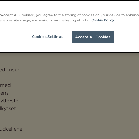
 “Accept All Cookies”, you agree to the storing of cookies on your device to enhance
analyze site usage, and assist in our marketing efforts.
Cookie Policy
Cookies Settings
Accept All Cookies
edienser
g
e med
dens
ytterste
lkysset
hudcellene