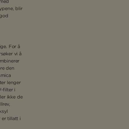
 med
ypene, blir
 god
ige. For å
søker vi å
ombinerer
sere den
smica
ter lenger
ilter i
er ikke de
lrev,
ksyl
 tillatt i