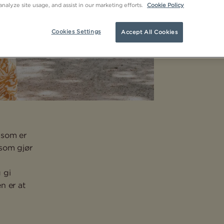
analyze site usage, and assist in our marketing efforts.
Cookie Policy
Cookies Settings
Accept All Cookies
 som er
 som gjør
 gi
n er at