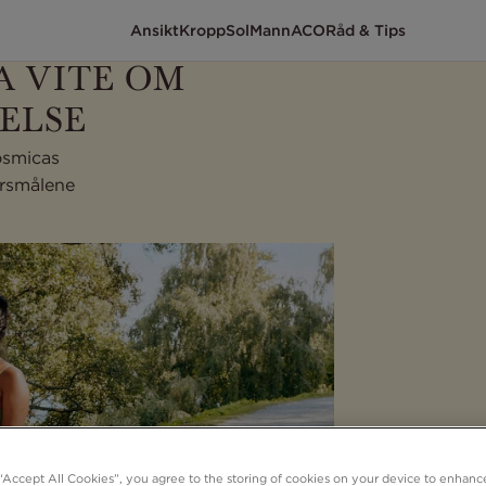
Ansikt
Kropp
Sol
Mann
ACO
Råd & Tips
A VITE OM
ELSE
osmicas
ørsmålene
 “Accept All Cookies”, you agree to the storing of cookies on your device to enhance