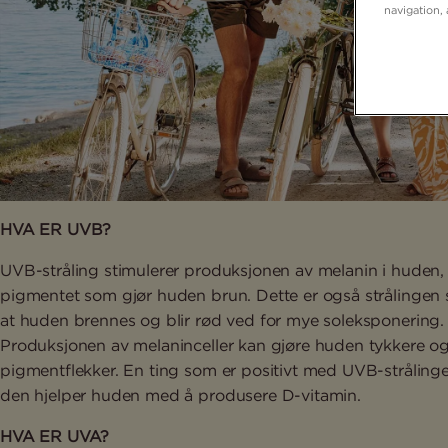
navigation, 
HVA ER UVB?
UVB-stråling stimulerer produksjonen av melanin i huden,
pigmentet som gjør huden brun. Dette er også strålingen
at huden brennes og blir rød ved for mye soleksponering.
Produksjonen av melaninceller kan gjøre huden tykkere og
pigmentflekker. En ting som er positivt med UVB-strålinge
den hjelper huden med å produsere D-vitamin.
HVA ER UVA?