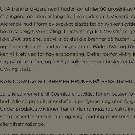
UVA trenger dypere ned i huden og utgjør 90 prosent av
strålingen, men den er langt fra like sterk som UVB-strålin
Aldrende hud i form av svekket elastisitet og rynker skyld
hovedsakelig UVA-stråling. I motsetning til UVB-stråler k
ikke UVA-strålene, det vil si at de ikke brenner på huden. 
også at melaninet i huden farges brunt. Både UVA- og UV
kan gi kreft ved for høy eksponering. Det er derfor viktig 
seg på ulike måter, og å velge solkremer som beskytter b
UVA og UVB.
KAN COSMICA SOLKREMER BRUKES PÅ SENSITIV HU
Ja, alle solkremene til Cosmica er utviklet for og passer for
hud. Alle solprodukter er derfor uparfymerte og uten farge
Under produktutviklingen har vi gjennomgående valgt ing
som passer for sensitiv hud og valgt bort ingredienser s
allergifremkallende.