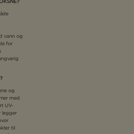
VOKSNE?
både
ed vann og
de for
s
angvarig
?
lene og
remer med
ort UV-
r legger
hvor
ter til