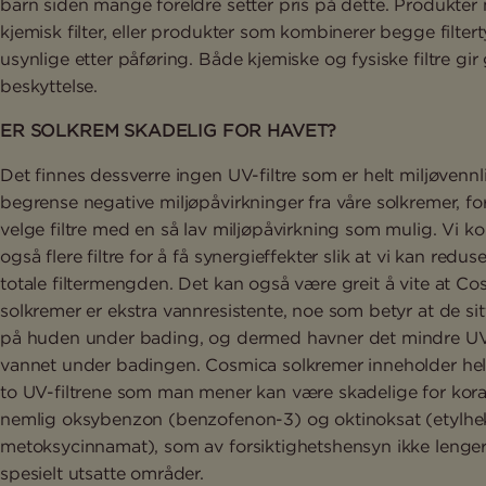
barn siden mange foreldre setter pris på dette. Produkter
kjemisk filter, eller produkter som kombinerer begge filtert
usynlige etter påføring. Både kjemiske og fysiske filtre gir
beskyttelse.
ER SOLKREM SKADELIG FOR HAVET?
Det finnes dessverre ingen UV-filtre som er helt miljøvennl
begrense negative miljøpåvirkninger fra våre solkremer, for
velge filtre med en så lav miljøpåvirkning som mulig. Vi k
også flere filtre for å få synergieffekter slik at vi kan redu
totale filtermengden. Det kan også være greit å vite at Co
solkremer er ekstra vannresistente, noe som betyr at de sit
på huden under bading, og dermed havner det mindre UV-f
vannet under badingen. Cosmica solkremer inneholder hell
to UV-filtrene som man mener kan være skadelige for koral
nemlig oksybenzon (benzofenon-3) og oktinoksat (etylhe
metoksycinnamat), som av forsiktighetshensyn ikke lenger er
spesielt utsatte områder.