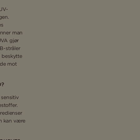
 UV-
gen.
es
jenner man
UVA gjør
B-stråler
å beskytte
åde mot
D?
 sensitiv
stoffer.
redienser
om kan være