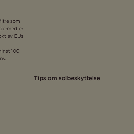
iltre som
 dermed er
økt av EUs
minst 100
ns.
Tips om solbeskyttelse