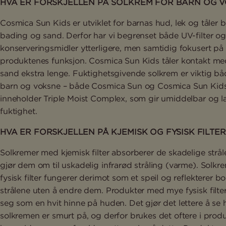
HVA ER FORSKJELLEN PÅ SOLKREM FOR BARN OG 
Cosmica Sun Kids er utviklet for barnas hud, lek og tåler 
bading og sand. Derfor har vi begrenset både UV-filter og
konserveringsmidler ytterligere, men samtidig fokusert på
produktenes funksjon. Cosmica Sun Kids tåler kontakt m
sand ekstra lenge. Fuktighetsgivende solkrem er viktig bå
barn og voksne – både Cosmica Sun og Cosmica Sun Kid
inneholder Triple Moist Complex, som gir umiddelbar og l
fuktighet.
HVA ER FORSKJELLEN PÅ KJEMISK OG FYSISK FILTER
Solkremer med kjemisk filter absorberer de skadelige strå
gjør dem om til uskadelig infrarød stråling (varme). Solk
fysisk filter fungerer derimot som et speil og reflekterer b
strålene uten å endre dem. Produkter med mye fysisk filte
seg som en hvit hinne på huden. Det gjør det lettere å se 
solkremen er smurt på, og derfor brukes det oftere i produk